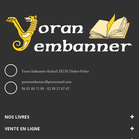
Yoran Embanner Kerbail 29270 Cléden-Poher
yoranembanner@protonmail.com
06 83 48 11 96 - 02 98 27 67 47
NOS LIVRES
VENTE EN LIGNE