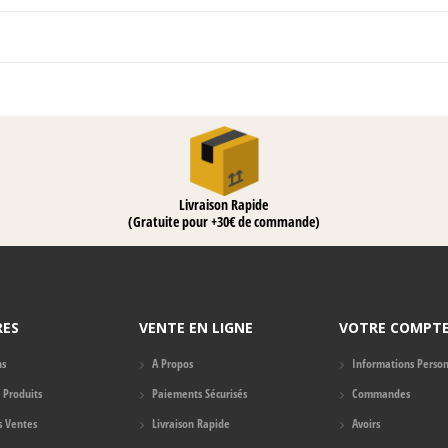
Livraison Rapide
(Gratuite pour +30€ de commande)
RES
VENTE EN LIGNE
VOTRE COMPT
ns
A Propos
Informations Person
Produits
Paiements Sécurisés
Commandes
s Ventes
Livraison Rapide
Avoirs