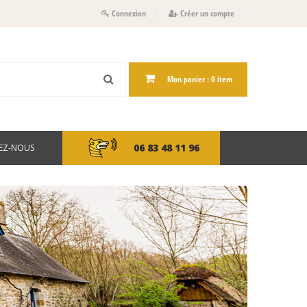
Connexion
Créer un compte
Mon panier :
0
item
06 83 48 11 96
EZ-NOUS