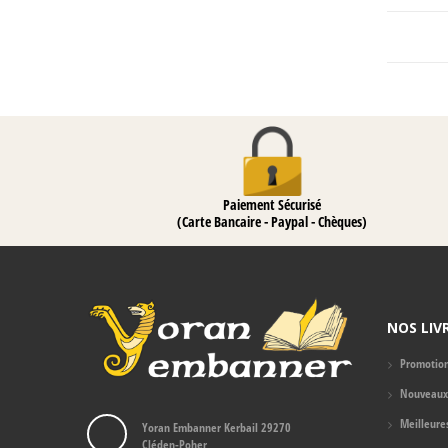
Paiement Sécurisé
(Carte Bancaire - Paypal - Chèques)
NOS LIV
Promotio
Nouveaux 
Meilleure
Yoran Embanner Kerbail 29270
Cléden-Poher