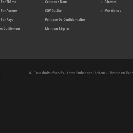
s Par Thème
Contactez-Nous
Adresses
s Par Auteurs
CGV Du Site
Mes Alertes
 Par Pays
Politique De Confidentialité
ion Du Moment
Mentions Légales
© Tous droits réservés - Yoran Embanner - Éditeur - Librairie en lign