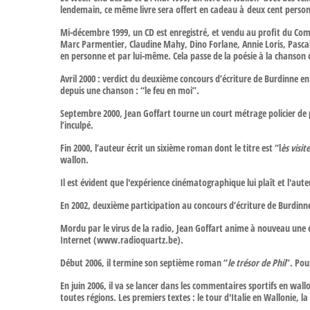
lendemain, ce même livre sera offert en cadeau à deux cent personnal
Mi-décembre 1999, un CD est enregistré, et vendu au profit du Comi
Marc Parmentier, Claudine Mahy, Dino Forlane, Annie Loris, Pascal 
en personne et par lui-même. Cela passe de la poésie à la chanson o
Avril 2000 : verdict du deuxième concours d’écriture de Burdinne en
depuis une chanson : “le feu en moi”.
Septembre 2000, Jean Goffart tourne un court métrage policier de pr
l’inculpé.
Fin 2000, l’auteur écrit un sixième roman dont le titre est “l
ès visi
wallon.
Il est évident que l'expérience cinématographique lui plaît et l'aut
En 2002, deuxième participation au concours d’écriture de Burdinne.
Mordu par le virus de la radio, Jean Goffart anime à nouveau une é
Internet (www.radioquartz.be).
Début 2006, il termine son septième roman “
le trésor de Phil
”. Pou
En juin 2006, il va se lancer dans les commentaires sportifs en wall
toutes régions. Les premiers textes : le tour d'Italie en Wallonie,