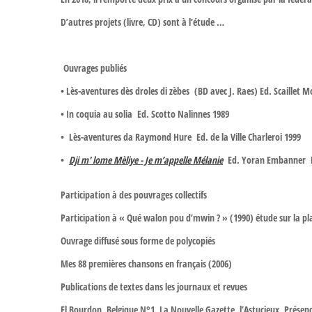
D’autres projets (livre, CD) sont à l’étude …
Ouvrages publiés
• Lès-aventures dès droles di zèbes (BD avec J. Raes) Ed. Scaillet Mo
• In coquia au solia Ed. Scotto Nalinnes 1989
• Lès-aventures da Raymond Hure Ed. de la Ville Charleroi 1999
•
Dji m' lome Mèliye - Je m’appelle Mélanie
Ed. Yoran Embanner B
Participation à des pouvrages collectifs
Participation à « Qué walon pou d’mwin ? » (1990) étude sur la plan
Ouvrage diffusé sous forme de polycopiés
Mes 88 premières chansons en français (2006)
Publications de textes dans les journaux et revues
El Bourdon, Belgique N°1, La Nouvelle Gazette, l’Astucieux, Présen