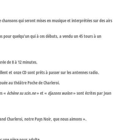
de chansons qui seront mises en musique et interprétées sur des airs
ons pour quelqu’un qui à ces débuts, a vendu un 45 tours à un
durée de 8 à 12 minutes.
illent et onze CD sont prêts à passer sur les antennes radio.
jouée au théâtre Poche de Charleroi.
ées «
èchène su scin.ne
» et «
djazons walon
» sont écrites par Jean
rand Charleroi, notre Pays Noir, que nous aimons ».
ec une pièce pour adulte.