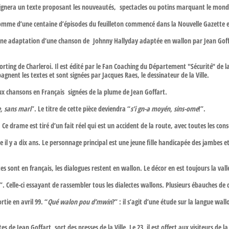
 signera un texte proposant les nouveautés, spectacles ou potins marquant le monde
 somme d’une centaine d’épisodes du feuilleton commencé dans la Nouvelle Gazette e
une adaptation d’une chanson de Johnny Hallyday adaptée en wallon par Jean Goff
orting de Charleroi. Il est édité par le Fan Coaching du Département "Sécurité" de 
nent les textes et sont signées par Jacques Raes, le dessinateur de la Ville.
x chansons en Français signées de la plume de Jean Goffart.
e, sans mari
”. Le titre de cette pièce deviendra “
s’i gn-a moyén, sins-ome
!”.
s. Ce drame est tiré d’un fait réel qui est un accident de la route, avec toutes les 
 il y a dix ans. Le personnage principal est une jeune fille handicapée des jambes e
s sont en français, les dialogues restent en wallon. Le décor en est toujours la val
”. Celle-ci essayant de rassembler tous les dialectes wallons. Plusieurs ébauches de 
rtie en avril 99. “
Qué walon pou d’mwin
?” : il s’agit d’une étude sur la langue wal
 de Jean Goffart, sort des presses de la Ville. Le 23, il est offert aux visiteurs de