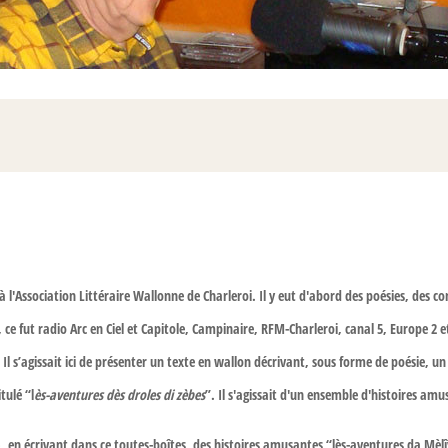
é à l'Association Littéraire Wallonne de Charleroi. Il y eut d'abord des poésies, des 
, ce fut radio Arc en Ciel et Capitole, Campinaire, RFM-Charleroi, canal 5, Europe 2 
s. Il s’agissait ici de présenter un texte en wallon décrivant, sous forme de poésie, u
tulé “l
ès-aventures dès droles di zèbes
”. Il s'agissait d'un ensemble d'histoires am
 en écrivant dans ce toutes-boîtes, des histoires amusantes “lès-aventures da Mèlîy