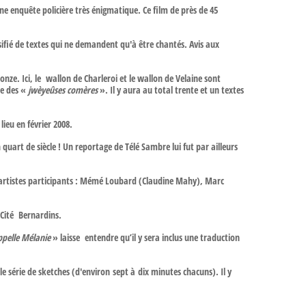
ne enquête policière très énigmatique. Ce film de près de 45
rsifié de textes qui ne demandent qu'à être chantés. Avis aux
ze. Ici, le wallon de Charleroi et le wallon de Velaine sont
ie des «
jwèyeûses comères
». Il y aura au total trente et un textes
lieu en février 2008.
 quart de siècle ! Un reportage de Télé Sambre lui fut par ailleurs
Les artistes participants : Mémé Loubard (Claudine Mahy), Marc
 Cité Bernardins.
ppelle Mélanie
» laisse entendre qu’il y sera inclus une traduction
e série de sketches (d'environ sept à dix minutes chacuns). Il y