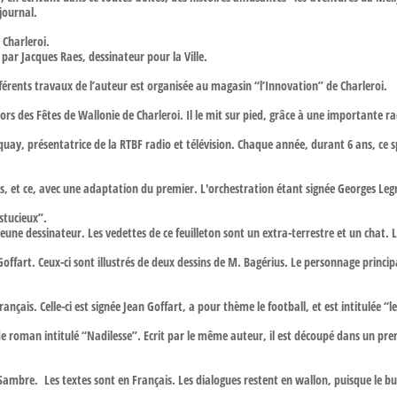
 journal.
 Charleroi.
ée par Jacques Raes, dessinateur pour la Ville.
ifférents travaux de l’auteur est organisée au magasin “l’Innovation” de Charleroi.
lors des Fêtes de Wallonie de Charleroi. Il le mit sur pied, grâce à une importante r
uay, présentatrice de la RTBF radio et télévision. Chaque année, durant 6 ans, ce s
ais, et ce, avec une adaptation du premier. L'orchestration étant signée Georges Leg
stucieux”.
 jeune dessinateur. Les vedettes de ce feuilleton sont un extra-terrestre et un chat. 
 Goffart. Ceux-ci sont illustrés de deux dessins de M. Bagérius. Le personnage prin
ançais. Celle-ci est signée Jean Goffart, a pour thème le football, et est intitulée “l
roman intitulé “Nadilesse”. Ecrit par le même auteur, il est découpé dans un prem
la Sambre. Les textes sont en Français. Les dialogues restent en wallon, puisque le bu