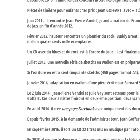
Pièces de théâtre pour enfants : 1er prix : Jean GOFFART avec «
L’
Juin 2011 : Il rencontre Jean-Pierre Vandel, grand amateur de Franc
de jazz en fin d’année 2012.
Février 2012, l’auteur rencontre un pionnier du rock, Buddy Brent. 
million quatre cents mille exemplaires.
Un CD avec du blues et du rock est à l’ordre du jour. Il est finale
Juillet 2013, une nouvelle série de sketchs en wallon est en prépar
Si l’écriture en est à cent cinquante sketchs (450 pages format A4),
Janvier 2014, adaptation en wallon d’une pièce écrite par Bernard
Le 2 juin 2014 : Jean-Pierre Vandel et Julie Vay sont retenus pour 
Goffart. Ces deux artistes finiront en deuxième position, devança
En août 2014, il crée
une page Facebook
avec uniquement des docume
Depuis février 2015, à la demande de l’administrateur, Jean Goffa
En septembre 2016, il sort un CD 22 titres mis en musique par Toto
En 2018, il remporte deux prix à un concours organisé par la fédér