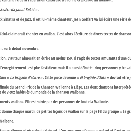
istwère da Janot Kèkèt
».
k Sinatra et de Jazz. Il est lui-même chanteur. Jean Goffart va lui écrire une série 
Celui-ci aimerait chanter en wallon. C’est alors l’écriture de divers textes de chans
ment sorti début novembre.
ation. L’auteur aimerait en écrire au moins 150. Il s’agit de textes amusants d’une 
 l’enregistrement est plus fastidieux mais il a aussi débuté : cinq personnes y trava
 Suin «
La brigade d’éLitre
». Cette pièce devenue «
El brigâde d’Elite
» devrait être 
la finale du Grand Prix de la Chanson Wallonne à Liège. Les deux chansons interprét
nt de vieux habitués du monde de la chanson wallonne.
nts wallons. Elle est suivie par des personnes de toute la Wallonie.
rt donne chaque mardi, de petites leçons de wallon sur la page FB du groupe « Le g
 Nalbone.
ation wallonne et picarde du Hainaut. L’un avec une pièce pour enfant et l’autre av