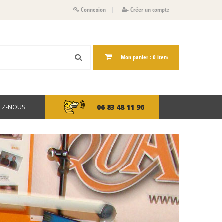
Connexion
Créer un compte
Mon panier :
0
item
06 83 48 11 96
EZ-NOUS