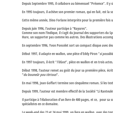
Depuis Septembre 1995, il collabore au bimensuel “Présence”. Il y
En 1995 toujours, il achève son premier roman, qui en fait, est la
Cette même année, Dino Forlane interprète pour la première fois 
Depuis juin 1996, l'auteur participe à "Rayures".
Comme son nom l'indique, il s'agit du journal des supporters du Sp
Hure, un supporter pas comme les autres. Des illustrations accompag
En septembre 1996, Yvon Poncelet sort un compact disque avec deu
Début 1997, il adapte en wallon, une pièce d’Eddy Piron “
si possibl
En 1997 toujours, il écrit “
l’èfant
”, pièce en wallon et en trois acte
Début 1998, l'auteur remet au goût du jour sa première pièce, écrite
"
du bouneûr pou tèrtous
".
En mai 1998, Jean Goffart termine son cinquième roman. Si les texte
Depuis 1999, l’auteur est membre effectif de la Société “Li Ranteule
Il participe à l’élaboration d’un livre de 400 pages, et ce, pour sa so
spécialistes en ce domaine.
Le week-end des 23 et 24 mai 1999, un livre en wallon avec des textes