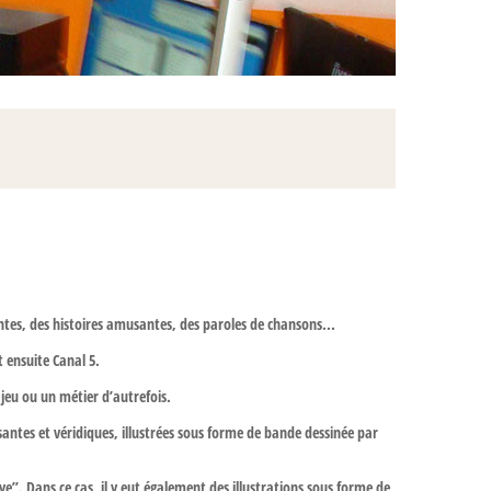
contes, des histoires amusantes, des paroles de chansons...
et ensuite Canal 5.
n jeu ou un métier d’autrefois.
usantes et véridiques, illustrées sous forme de bande dessinée par
e”. Dans ce cas, il y eut également des illustrations sous forme de