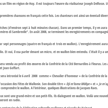
un film en région de Huy. Il est toujours l'œuvre du réalisateur Joseph Delfosse. U
 premières chansons en français cette fois. Les chanteurs ont ainsi un éventail dive
ches (d'environ sept à huit minutes chacun). Dans un premier temps, il y en aura on
comères di Sambrevile". En août 2008, se terminent les enregistrements en compagn
par sept personnages (quatre en français et trois en wallon). L'enregistrement aura 
o. Et oui, il osa parler devant un micro, et en wallon bien entendu. C’était il y a un
l sera vendu au profit des œuvres de la Confrérie de la Cité Bernardins à Fleurus. 
et Jean Goffart.
ur sera intronisé le 6 avril 2008 comme « Chevalier d’honneur » de la Confrérie de la
l’occasion des Fêtes de Wallonie. Son double titre «
Dji m’lome Mèliye
» et «
Je m’a
 comprendre le wallon. A l’intérieur, quelques illustrations de Jacques Raes.
ux sont une grand-mère et son petit-fils. Ils dialoguent en wallon. Voilà une nouvell
sseront en radio.
e centenaire de la Fédération culturelle wallonne et picarde du Hainaut.