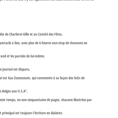
adio de Charleroi-Ville et au Comité des Fêtes.
pectacle a lieu, avec plus de 6 heures non-stop de chansons en
rand et les paroles de lui-même.
Le journal est disparu.
cipal est Gus Zoumzoum, qui commente à sa façon des faits de
es Belges aux U.S.A”.
ier temps, en une cinquantaine de pages, chacune illustrées par
t principal est toujours l'écriture en dialecte.