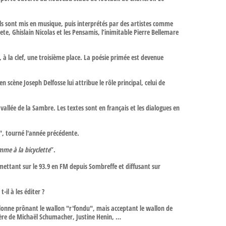
ls sont mis en musique, puis interprétés par des artistes comme
e, Ghislain Nicolas et les Pensamis, l’inimitable Pierre Bellemare
 à la clef, une troisième place. La poésie primée est devenue
scène Joseph Delfosse lui attribue le rôle principal, celui de
 vallée de la Sambre. Les textes sont en français et les dialogues en
", tourné l'année précédente.
mme à la bicyclette
”.
mettant sur le 93.9 en FM depuis Sombreffe et diffusant sur
il à les éditer ?
llonne prônant le wallon "r'fondu", mais acceptant le wallon de
rrière de Michaël Schumacher, Justine Henin, …