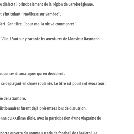
 dialectal, principalement de la région de Carolorégienne.
t s’intitulant “Nadilesse sur Sambre”.
art. Son titre, “pour moi la vie va commencer”.
la Ville. L'auteur y raconte les aventures de Monsieur Raymond
conséquences dramatiques qui en découlent.
t se déplaçant en chaise roulante. Le titre est pourtant évocateur :
lée de la Sambre.
dictionnaires furent déjà présentées lors de discussion.
lonne du XXIième siècle, avec la participation d’une vingtaine de
 la porte ouverte du nouveau stade de football de Charleroi. Le