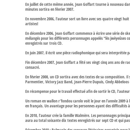
En juillet de cette même année, Jean Goffart tourne à nouveau dans 
minutes sortira en février 2007.
En novembre 2006, l'auteur sort un livre avec ses quatre vingt huit
artistes!
En décembre 2006, Jean Goffart commence à écrire une série de sket
mélangés pour les différents personnages appelés "lès jwèyeûses 
enregistrés sur trois CD.
En juin 2007, il écrit une pièce radiophonique qui sera interprétée 
Fin décembre 2007, Jean Goffart a fêté ses vingt cinq ans ans de radi
consacré.
En février 2008, un CD sortira avec des textes de sa composition. I
Parmentier, Victory Jazz Band, Jean-Pierre Dupuis, Cindy Abbeloos 
En récompense pour le travail effectué afin de sortir le CD, l’aute
Un roman en wallon r’fondou carolo voit le jour en l’année 2009 à 
en français. Un avantage pour les personnes ayant des difficultés à
En 2010, l’auteur crée la famille Walmère. Les personnages principa
aura au total soixante dix textes enregistrés sur sept CD et qui pa
Décembre 2010 : Palmarès des concours littéraires organisés pour l