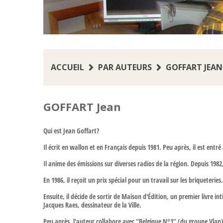
ACCUEIL
PAR AUTEURS
GOFFART JEAN
GOFFART Jean
Qui est Jean Goffart?
Il écrit en wallon et en Français depuis 1981. Peu après, il est entr
Il anime des émissions sur diverses radios de la région. Depuis 1982
En 1986, il reçoit un prix spécial pour un travail sur les briqueterie
Ensuite, il décide de sortir de Maison d'Édition, un premier livre inti
Jacques Raes, dessinateur de la Ville.
Peu après, l'auteur collabore avec “Belgique N°1” (du groupe Vlan),