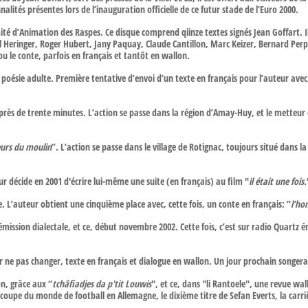
ités présentes lors de l’inauguration officielle de ce futur stade de l’Euro 2000.
té d’Animation des Raspes. Ce disque comprend qiinze textes signés Jean Goffart. I
Heringer, Roger Hubert, Jany Paquay, Claude Cantillon, Marc Keizer, Bernard Perpet
u le conte, parfois en français et tantôt en wallon.
 poésie adulte. Première tentative d’envoi d’un texte en français pour l’auteur avec,
ès de trente minutes. L’action se passe dans la région d’Amay-Huy, et le metteur en 
teurs du moulin
”. L’action se passe dans le village de Rotignac, toujours situé dans la
eur décide en 2001 d'écrire lui-même une suite (en français) au film "
il était une fois.
 L’auteur obtient une cinquième place avec, cette fois, un conte en français: “
l’ho
mission dialectale, et ce, début novembre 2002. Cette fois, c’est sur radio Quartz é
r ne pas changer, texte en français et dialogue en wallon. Un jour prochain songera t-
on, grâce aux “
tchâfiadjes da p'tit Louwis
", et ce, dans "li Rantoele", une revue wa
 la coupe du monde de football en Allemagne, le dixième titre de Sefan Everts, la ca