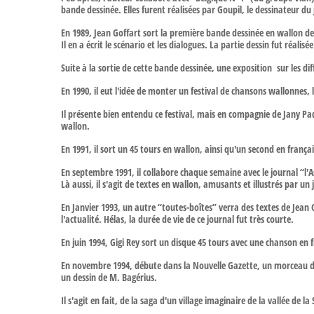
bande dessinée. Elles furent réalisées par Goupil, le dessinateur du
En 1989, Jean Goffart sort la première bande dessinée en wallon de
Il en a écrit le scénario et les dialogues. La partie dessin fut réalis
Suite à la sortie de cette bande dessinée, une exposition sur les d
En 1990, il eut l'idée de monter un festival de chansons wallonnes, 
Il présente bien entendu ce festival, mais en compagnie de Jany Paq
wallon.
En 1991, il sort un 45 tours en wallon, ainsi qu'un second en franç
En septembre 1991, il collabore chaque semaine avec le journal “l'A
Là aussi, il s'agit de textes en wallon, amusants et illustrés par un
En Janvier 1993, un autre “toutes-boîtes” verra des textes de Jean
l'actualité. Hélas, la durée de vie de ce journal fut très courte.
En juin 1994, Gigi Rey sort un disque 45 tours avec une chanson en fr
En novembre 1994, débute dans la Nouvelle Gazette, un morceau de 
un dessin de M. Bagérius.
Il s'agit en fait, de la saga d'un village imaginaire de la vallée de 