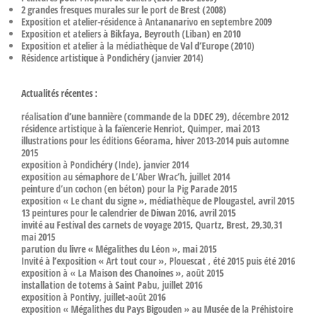
2 grandes fresques murales sur le port de Brest (2008)
Exposition et atelier-résidence à Antananarivo en septembre 2009
Exposition et ateliers à Bikfaya, Beyrouth (Liban) en 2010
Exposition et atelier à la médiathèque de Val d’Europe (2010)
Résidence artistique à Pondichéry (janvier 2014)
Actualités récentes :
réalisation d’une bannière (commande de la DDEC 29), décembre 2012
résidence artistique à la faïencerie Henriot, Quimper, mai 2013
illustrations pour les éditions Géorama, hiver 2013-2014 puis automne
2015
exposition à Pondichéry (Inde), janvier 2014
exposition au sémaphore de L’Aber Wrac’h, juillet 2014
peinture d’un cochon (en béton) pour la Pig Parade 2015
exposition « Le chant du signe », médiathèque de Plougastel, avril 2015
13 peintures pour le calendrier de Diwan 2016, avril 2015
invité au Festival des carnets de voyage 2015, Quartz, Brest, 29,30,31
mai 2015
parution du livre « Mégalithes du Léon », mai 2015
Invité à l’exposition « Art tout cour », Plouescat , été 2015 puis été 2016
exposition à « La Maison des Chanoines », août 2015
installation de totems à Saint Pabu, juillet 2016
exposition à Pontivy, juillet-août 2016
exposition « Mégalithes du Pays Bigouden » au Musée de la Préhistoire