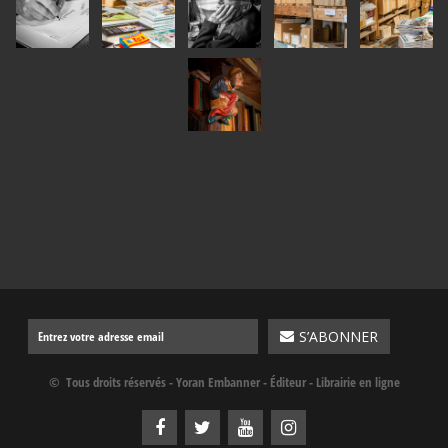
© Tous droits réservés - Yoran Embanner - Éditeur - Librairie en ligne