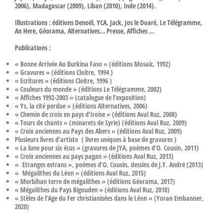
2006), Madagascar (2009), Liban (2010), Inde (2014).
Illustrations : éditions Denoël, YCA, Jack, Jos le Doaré, Le Télégramme,
An Here, Géorama, Alternatives… Presse, Affiches …
Publications :
« Bonne Arrivée Au Burkina Faso » (éditions Mosaïc, 1992)
« Gravures » (éditions Cloitre, 1994 )
« Ecritures » (éditions Cloitre, 1996 )
« Couleurs du monde » (éditions Le Télégramme, 2002)
« Affiches 1992-2003 » (catalogue de l’exposition)
« Ys, la cité perdue » (éditions Alternatives, 2006)
« Chemin de croix en pays d’Iroise » (éditions Aval Ruz, 2008)
« Tours de chants » (minarets de Syrie) (éditions Aval Ruz, 2009)
« Croix anciennes au Pays des Abers » (éditions Aval Ruz, 2009)
Plusieurs livres d’artiste ( livres uniques à base de gravures )
« La lune pour six écus » (gravures de JYA, poèmes d’O. Cousin, 2011)
« Croix anciennes au pays pagan » (éditions Aval Ruz, 2013)
« Etranges estrans », poèmes d’O. Cousin, dessins de J.Y. André (2013)
« Mégalithes du Léon » (éditions Aval Ruz, 2015)
« Morbihan terre de mégalithes » (éditions Géorama, 2017)
« Mégalithes du Pays Bigouden » (éditions Aval Ruz, 2018)
« Stèles de l’Age du Fer christianisées dans le Léon » (Yoran Embanner,
2020)