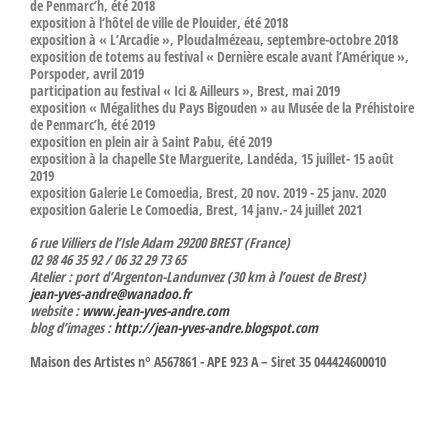
de Penmarc’h, été 2018
exposition à l‘hôtel de ville de Plouider, été 2018
exposition à « L’Arcadie », Ploudalmézeau, septembre-octobre 2018
exposition de totems au festival « Dernière escale avant l’Amérique »,
Porspoder, avril 2019
participation au festival « Ici & Ailleurs », Brest, mai 2019
exposition « Mégalithes du Pays Bigouden » au Musée de la Préhistoire
de Penmarc’h, été 2019
exposition en plein air à Saint Pabu, été 2019
exposition à la chapelle Ste Marguerite, Landéda, 15 juillet- 15 août
2019
exposition Galerie Le Comoedia, Brest, 20 nov. 2019 - 25 janv. 2020
exposition Galerie Le Comoedia, Brest, 14 janv.- 24 juillet 2021
6 rue Villiers de l’Isle Adam 29200 BREST (France)
02 98 46 35 92 / 06 32 29 73 65
Atelier : port d’Argenton-Landunvez (30 km à l’ouest de Brest)
jean-yves-andre@wanadoo.fr
website :
www.jean-yves-andre.com
blog d’images :
http://jean-yves-andre.blogspot.com
Maison des Artistes n° A567861 - APE 923 A – Siret 35 044424600010