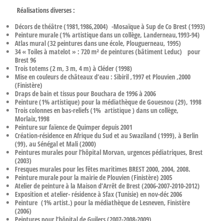
Réalisations diverses :
Décors de théâtre (1981,1986,2004) -Mosaïque à Sup de Co Brest (1993)
Peinture murale (1% artistique dans un collège, Landerneau,1993-94)
Atlas mural (32 peintures dans une école, Plouguerneau, 1995)
34 « Toiles à matelot » : 720 m² de peintures (bâtiment Leduc) pour
Brest 96
Trois totems (2 m, 3 m, 4 m) à Cléder (1998)
Mise en couleurs de châteaux d’eau : Sibiril ,1997 et Plouvien ,2000
(Finistère)
Draps de bain et tissus pour Bouchara de 1996 à 2006
Peinture (1% artistique) pour la médiathèque de Gouesnou (29), 1998
Trois colonnes en bas-reliefs (1% artistique ) dans un collège,
Morlaix,1998
Peinture sur faïence de Quimper depuis 2001
Création-résidence en Afrique du Sud et au Swaziland (1999), à Berlin
(99), au Sénégal et Mali (2000)
Peintures murales pour l’hôpital Morvan, urgences pédiatriques, Brest
(2003)
Fresques murales pour les fêtes maritimes BREST 2000, 2004, 2008.
Peinture murale pour la mairie de Plouvien (Finistère) 2005
Atelier de peinture à la Maison d’Arrêt de Brest (2006-2007-2010-2012)
Exposition et atelier- résidence à Sfax (Tunisie) en nov-déc 2006
Peinture (1% artist.) pour la médiathèque de Lesneven, Finistère
(2006)
Peintures pour l’hôpital de Guilers (2007-2008-2009)