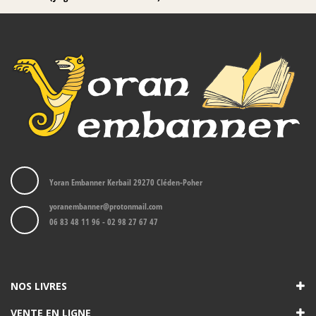
Yoran Embanner Kerbail 29270 Cléden-Poher
yoranembanner@protonmail.com
06 83 48 11 96 - 02 98 27 67 47
NOS LIVRES
VENTE EN LIGNE