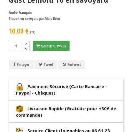
André Franquin
Traduit en savoyard par Marc Bron
10,00 €
TTC
AJOUTER AU PANIER
Partager
Tweet
Pinterest
Paiement Sécurisé (Carte Bancaire -
Paypal - Chèques)
Livraison Rapide (Gratuite pour +30€ de
commande)
Service Client (Joignables au 06 61 23