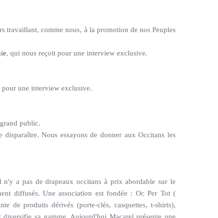
rs travaillant, comme nous, à la promotion de nos Peuples
ie
, qui nous reçoit pour une interview exclusive.
 pour une interview exclusive.
 grand public.
aire disparaître. Nous essayons de donner aux Occitans les
il n'y a pas de drapeaux occitans à prix abordable sur le
ent diffusés. Une association est fondée : Oc Per Tot (
e de produits dérivés (porte-clés, casquettes, t-shirts),
 et diversifie sa gamme. Aujourd'hui Macarel présente une