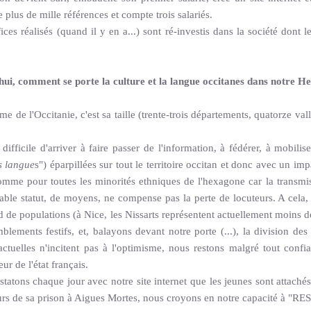
plus de mille références et compte trois salariés.
ices réalisés (quand il y en a...) sont ré-investis dans la société dont
.
hui, comment se porte la culture et la langue occitanes dans notre
e de l'Occitanie, c'est sa taille (trente-trois départements, quatorze val
s difficile d'arriver à faire passer de l'information, à fédérer, à mobili
s langue
s") éparpillées sur tout le territoire occitan et donc avec un 
comme pour toutes les minorités ethniques de l'hexagone car la transmiss
able statut, de moyens, ne compense pas la perte de locuteurs. A cela, il
d de populations (à Nice, les Nissarts représentent actuellement moins de
mblements festifs, et, balayons devant notre porte (...), la division de
ctuelles n'incitent pas à l'optimisme, nous restons malgré tout confia
r de l'état français.
tatons chaque jour avec notre site internet que les jeunes sont attaché
urs de sa prison à Aigues Mortes, nous croyons en notre capacité à "RE