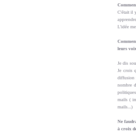
Comment a
C'était i
apprendre 
L'idée me
Comment 
leurs voi
Je dis so
Je crois 
diffusion
nombre d'
politiques
mails ( i
mails...)
Ne faudra
à croix d