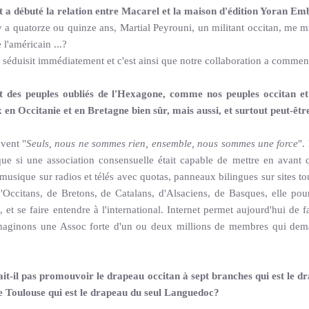
 débuté la relation entre Macarel et la maison d'édition Yoran Emb
l y a quatorze ou quinze ans, Martial Peyrouni, un militant occitan, me mi
l'américain ...?
 séduisit immédiatement et c'est ainsi que notre collaboration a commen
des peuples oubliés de l'Hexagone, comme nos peuples occitan et
x en Occitanie et en Bretagne bien sûr, mais aussi, et surtout peut-êtr
uvent "
Seuls, nous ne sommes rien, ensemble, nous sommes une force
".
que si une association consensuelle était capable de mettre en avan
 musique sur radios et télés avec quotas, panneaux bilingues sur sites to
Occitans, de Bretons, de Catalans, d'Alsaciens, de Basques, elle pourr
, et se faire entendre à l'international. Internet permet aujourd'hui de f
maginons une Assoc forte d'un ou deux millions de membres qui deman
it-il pas promouvoir le drapeau occitan à sept branches qui est le dr
e Toulouse qui est le drapeau du seul Languedoc?