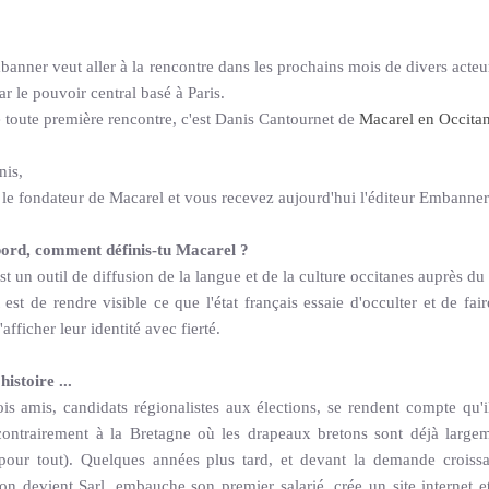
anner veut aller à la rencontre dans les prochains mois de divers acteu
r le pouvoir central basé à Paris.
e toute première rencontre, c'est Danis Cantournet de
Macarel en Occitan
nis,
 le fondateur de Macarel et vous recevez aujourd'hui l'éditeur Embanner
bord, comment définis-tu Macarel ?
st un outil de diffusion de la langue et de la culture occitanes auprès du
 est de rendre visible ce que l'état français essaie d'occulter et de f
fficher leur identité avec fierté.
istoire ...
ois amis, candidats régionalistes aux élections, se rendent compte qu'
ontrairement à la Bretagne où les drapeaux bretons sont déjà largem
 pour tout). Quelques années plus tard, et devant la demande croissant
tion devient Sarl, embauche son premier salarié, crée un site internet