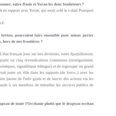
anner, entre Danis et Yoran les deux fondateurs ?
t en rapport avec Yoran, qui avait créé le t-shirt Pourquoi
cé.
 breton, pourraient faire ensemble pour mieux porter
e, hors de nos frontières ?
 L'état français joue sur nos divisions, notre éparpillement.
t quatre ou cinq revendications communes (enseignement,
uristiques, signalétique bilingue) et de regrouper un grand
ait jouer un rôle dans les rapports (de force..) avec les
aire passer de l'info gratis et de lancer des actions via les
de à ses membres de mitrailler les services publics de
apeau de toute l'Occitanie plutôt que le drapeau occitan