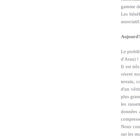
gamme de 
Les bénéf
associatif
Aujourd'
Le problèm
d'Aran) !
Il est trè
vivent no
terrain, 
d'un vérit
plus gran
les rasse
données a
compresseu
Nous cons
sur les m