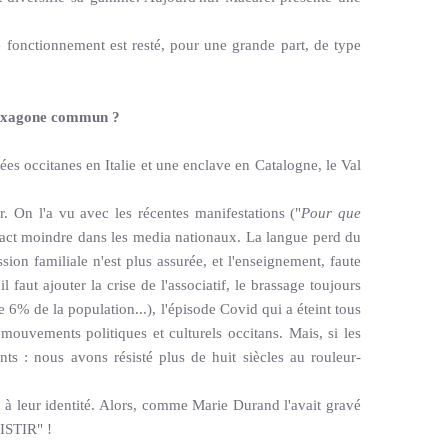
 le fonctionnement est resté, pour une grande part, de type
 Hexagone commun ?
lées occitanes en Italie et une enclave en Catalogne, le Val
ser. On l'a vu avec les récentes manifestations ("
Pour que
impact moindre dans les media nationaux. La langue perd du
ion familiale n'est plus assurée, et l'enseignement, faute
 faut ajouter la crise de l'associatif, le brassage toujours
 6% de la population...), l'épisode Covid qui a éteint tous
s mouvements politiques et culturels occitans. Mais, si les
nts : nous avons résisté plus de huit siècles au rouleur-
s à leur identité. Alors, comme Marie Durand l'avait gravé
SISTIR" !