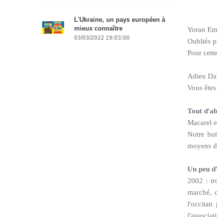
L'Ukraine, un pays européen à
mieux connaître
Yoran Emb
03/03/2022 19:03:00
Oubliés pa
Pour cett
Adieu Da
Vous êtes
Tout d'a
Macarel e
Notre but
moyens d'a
Un peu d'h
2002 : tr
marché, c
l'occitan
l'associa