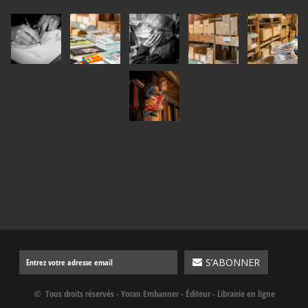
© Tous droits réservés - Yoran Embanner - Éditeur - Librairie en ligne