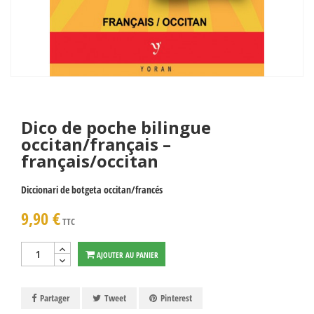
Dico de poche bilingue
occitan/français –
français/occitan
Diccionari de botgeta occitan/francés
9,90 €
TTC
AJOUTER AU PANIER
Partager
Tweet
Pinterest