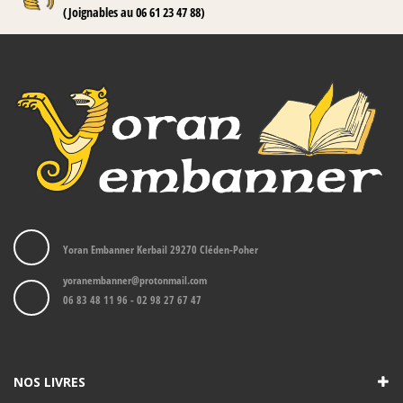
(Joignables au 06 61 23 47 88)
Yoran Embanner Kerbail 29270 Cléden-Poher
yoranembanner@protonmail.com
06 83 48 11 96 - 02 98 27 67 47
NOS LIVRES