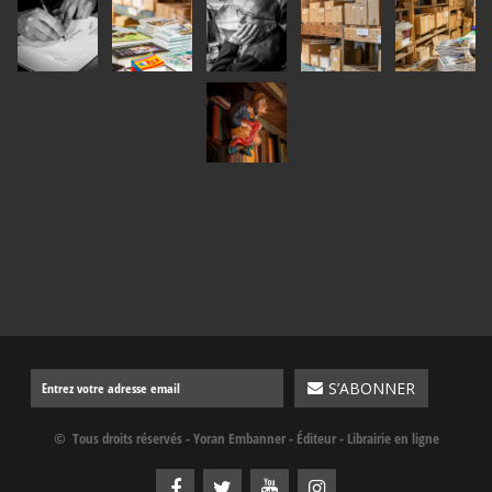
© Tous droits réservés - Yoran Embanner - Éditeur - Librairie en ligne