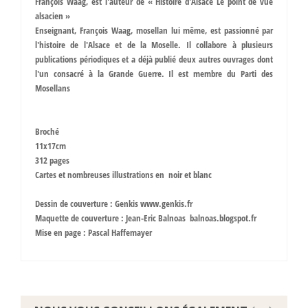
François Waag, est l'auteur de « Histoire d'Alsace Le point de vue
alsacien »
Enseignant, François Waag, mosellan lui même, est passionné par
l'histoire de l'Alsace et de la Moselle. Il collabore à plusieurs
publications périodiques et a déjà publié deux autres ouvrages dont
l'un consacré à la Grande Guerre. Il est membre du Parti des
Mosellans
Broché
11x17cm
312 pages
Cartes et nombreuses illustrations en noir et blanc
Dessin de couverture : Genkis www.genkis.fr
Maquette de couverture : Jean-Eric Balnoas balnoas.blogspot.fr
Mise en page : Pascal Haffemayer