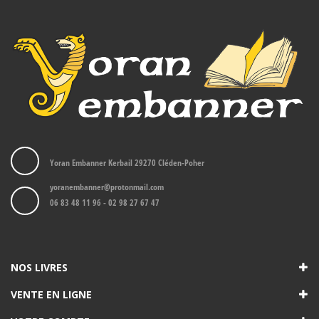
Yoran Embanner Kerbail 29270 Cléden-Poher
yoranembanner@protonmail.com
06 83 48 11 96 - 02 98 27 67 47
NOS LIVRES
VENTE EN LIGNE