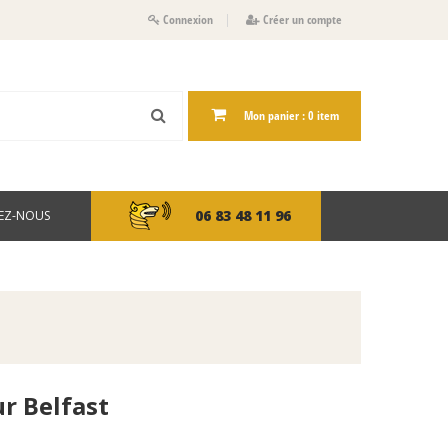
Connexion
Créer un compte
Mon panier :
0
item
06 83 48 11 96
EZ-NOUS
r Belfast