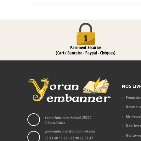
Paiement Sécurisé
(Carte Bancaire - Paypal - Chèques)
NOS LIV
Promotio
Nouveaux 
Meilleure
Yoran Embanner Kerbail 29270
Cléden-Poher
Nos Livre
yoranembanner@protonmail.com
Nos Livre
06 83 48 11 96 - 02 98 27 67 47