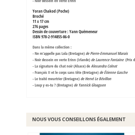
-
Noir dessein en verte Erinn
Yoran Chakod (Poche)
Broché
11 x 17 cm
276 pages
Dessin de couverture : Yann Quémeneur
ISBN 978-2-914855-86-0
Dans la même collection
:
- Ne m'appelle pas Lola (Bretagne)
de Pierre-Emmanuel Marais
- Noir dessein en verte Erinn (Irlande)
de Laurence Fontaine
(Prix 
- La signature du chat noir (Alsace) de
Alexandra Colnot
- François II et le corps sans tête (Bretagne)
de Étienne Gasche
- Le traité meurtrier (Bretagne)
de Hervé Le Bévillon
- Loup y es-tu ? (Bretagne)
de Yannick Gloaguen
NOUS VOUS CONSEILLONS ÉGALEMENT