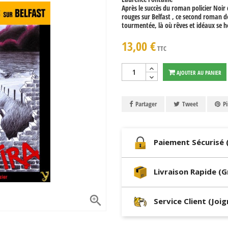
Après le succès du roman policier Noir
rouges sur Belfast , ce second roman 
tourmentée, là où rêves et idéaux se h
13,00 €
TTC
AJOUTER AU PANIER
Partager
Tweet
Pi
Paiement Sécurisé 
Livraison Rapide (

Service Client (Joi