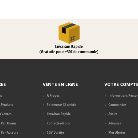
Livraison Rapide
(Gratuite pour +30€ de commande)
RES
VENTE EN LIGNE
VOTRE COMPT
ns
A Propos
Informations Person
Produits
Paiements Sécurisés
Commandes
s Ventes
Livraison Rapide
Avoirs
s Par Thème
Contactez-Nous
Adresses
s Par Auteurs
CGV Du Site
Mes Alertes