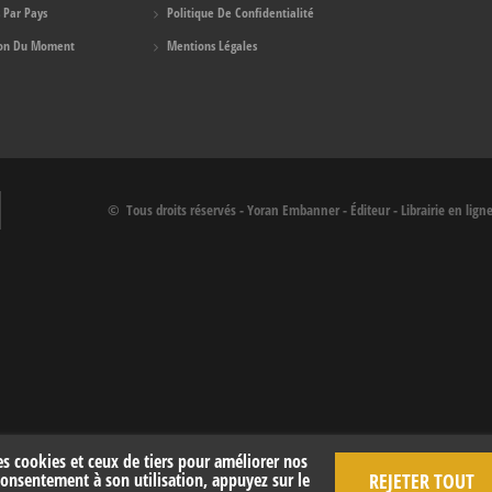
 Par Pays
Politique De Confidentialité
ion Du Moment
Mentions Légales
© Tous droits réservés - Yoran Embanner - Éditeur - Librairie en lign
es cookies et ceux de tiers pour améliorer nos
REJETER TOUT
consentement à son utilisation, appuyez sur le