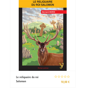
La Bérangère, un village si
tranquille
12,00 €