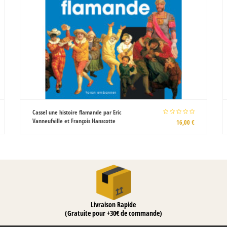
Légende de la ville d'Is d'après les
textes anciens par Charles Guyot
15,00 €
Livraison Rapide
(Gratuite pour +30€ de commande)