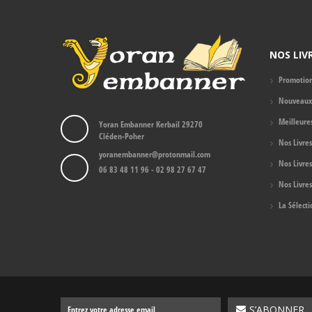
NOS LIV
Promotio
Nouveaux 
Meilleure
Yoran Embanner Kerbail 29270
Cléden-Poher
Nos Livre
yoranembanner@protonmail.com
Nos Livre
06 83 48 11 96 - 02 98 27 67 47
Nos Livres
La Sélect