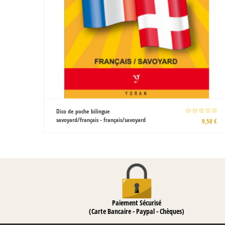
Cassel une histoire flamande par Eric
Vanneufville et François Hanscotte
9,50 €
16,00 €
Paiement Sécurisé
(Carte Bancaire - Paypal - Chèques)