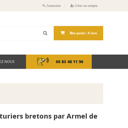
Connexion
Créer un compte
Mon panier :
0
item
06 83 48 11 96
EZ-NOUS
turiers bretons par Armel de