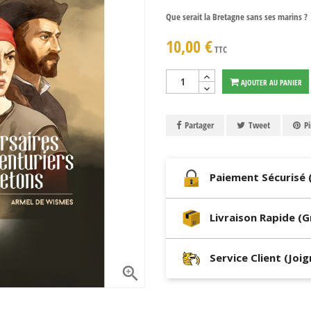
Que serait la Bretagne sans ses marins ?
10,00 €
TTC
AJOUTER AU PANIER
Partager
Tweet
Pi
Paiement Sécurisé 
Livraison Rapide (
Service Client (Joi
