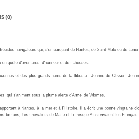
IS (0)
trépides navigateurs qui, s'embarquant de Nantes, de Saint-Malo ou de Lorien
e en quête d'aventures, d'honneur et de richesses.
 méconnus et des plus grands noms de la flibuste : Jeanne de Clisson, Jeh
s, qui s'animent sous la plume alerte d'Armel de Wismes.
ortant à Nantes, à la mer et à l'Histoire. Il a écrit une bonne vingtaine d'
ers bretons, Les chevaliers de Malte et la fresque Ainsi vivaient les Françai