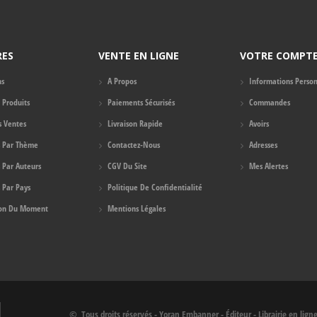
RES
VENTE EN LIGNE
VOTRE COMPT
ns
A Propos
Informations Person
Produits
Paiements Sécurisés
Commandes
s Ventes
Livraison Rapide
Avoirs
s Par Thème
Contactez-Nous
Adresses
s Par Auteurs
CGV Du Site
Mes Alertes
 Par Pays
Politique De Confidentialité
ion Du Moment
Mentions Légales
© Tous droits réservés - Yoran Embanner - Éditeur - Librairie en lign