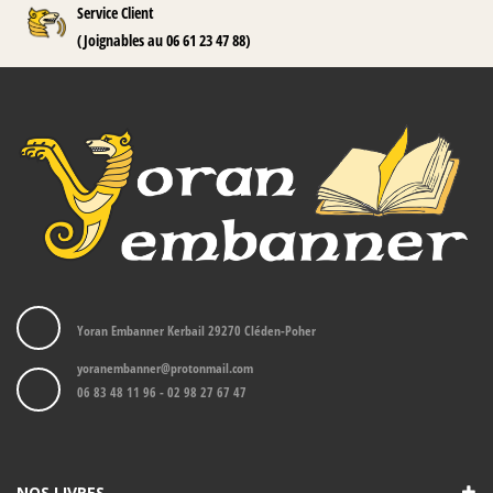
Service Client
(Joignables au 06 61 23 47 88)
Yoran Embanner Kerbail 29270 Cléden-Poher
yoranembanner@protonmail.com
06 83 48 11 96 - 02 98 27 67 47
NOS LIVRES