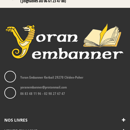
(Joignables au 06 61 23 47 88)
Yoran Embanner Kerbail 29270 Cléden-Poher
yoranembanner@protonmail.com
06 83 48 11 96 - 02 98 27 67 47
NOS LIVRES