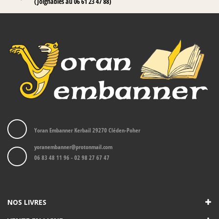
(Joignables au 06 61 23 47 88)
Yoran Embanner Kerbail 29270 Cléden-Poher
yoranembanner@protonmail.com
06 83 48 11 96 - 02 98 27 67 47
NOS LIVRES