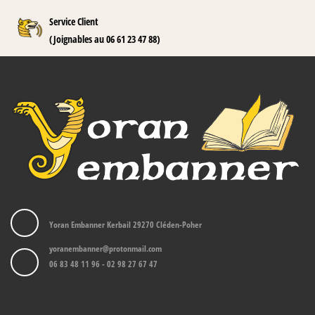
Service Client
(Joignables au 06 61 23 47 88)
Yoran Embanner Kerbail 29270 Cléden-Poher
yoranembanner@protonmail.com
06 83 48 11 96 - 02 98 27 67 47