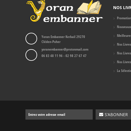
NOS LIV
Promotio
Nouveaux 
Meilleure
Yoran Embanner Kerbail 29270
Cléden-Poher
Nos Livre
yoranembanner@protonmail.com
Nos Livre
06 83 48 11 96 - 02 98 27 67 47
Nos Livres
La Sélect