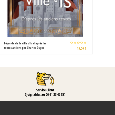
Corsaires et aventuriers bretons par
La Ban
Armel de Wismes
mort p
10,00 €
Service Client
(Joignables au 06 61 23 47 88)