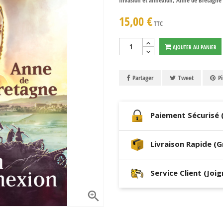
Invasion et annexion, Anne de Bretagne f
15,00 €
TTC
AJOUTER AU PANIER
Partager
Tweet
Pi
Paiement Sécurisé 
Livraison Rapide (
Service Client (Joi
