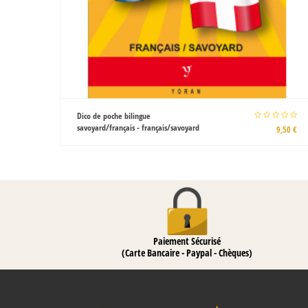
Cassel une histoire flamande par Eric
Vanneufville et François Hanscotte
9,50 €
16,00 €
Paiement Sécurisé
(Carte Bancaire - Paypal - Chèques)