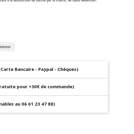
ace à la destruction du Duché par la France, de Louis Mélennec.
nterest
(Carte Bancaire - Paypal - Chèques)
Gratuite pour +30€ de commande)
gnables au 06 61 23 47 88)