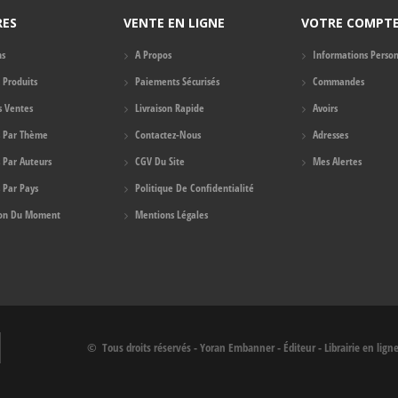
RES
VENTE EN LIGNE
VOTRE COMPT
ns
A Propos
Informations Person
Produits
Paiements Sécurisés
Commandes
s Ventes
Livraison Rapide
Avoirs
s Par Thème
Contactez-Nous
Adresses
s Par Auteurs
CGV Du Site
Mes Alertes
 Par Pays
Politique De Confidentialité
ion Du Moment
Mentions Légales
© Tous droits réservés - Yoran Embanner - Éditeur - Librairie en lign