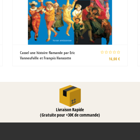
Légende de la ville d'Is d'après les
textes anciens par Charles Guyot
15,00 €
Livraison Rapide
(Gratuite pour +30€ de commande)