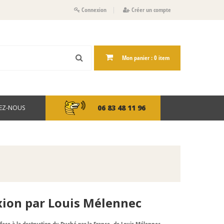
Connexion
Créer un compte
Mon panier :
0
item
06 83 48 11 96
EZ-NOUS
xion par Louis Mélennec