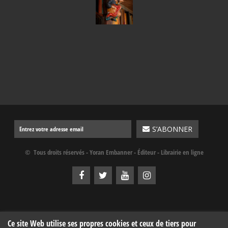
© Tous droits réservés - Yoran Embanner - Éditeur - Librairie en ligne
Ce site Web utilise ses propres cookies et ceux de tiers pour